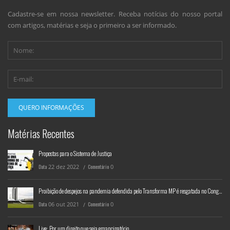
Cadastre-se em nossa newsletter. Receba notícias do nosso portal
com artigos, matérias e seja o primeiro a ser informado.
Matérias Recentes
Propostas para o Sistema de Justiça
Data
22
dez
2022
Comentário
0
Proibição de despejos na pandemia defendida pelo Transforma MP é resgatada no Congresso Nacional
Data
06
out
2021
Comentário
0
Live: Por um direito que seja emancipatório