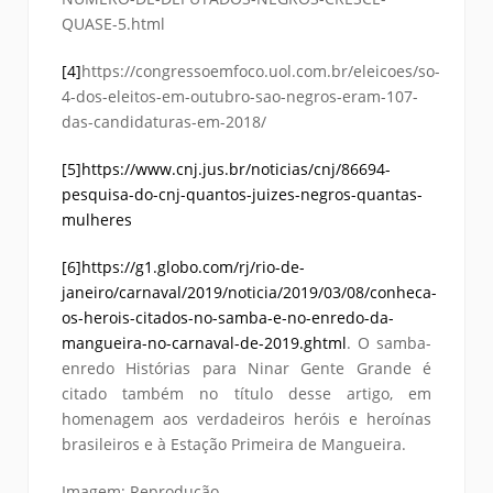
QUASE-5.html
[4]
https://congressoemfoco.uol.com.br/eleicoes/so-
4-dos-eleitos-em-outubro-sao-negros-eram-107-
das-candidaturas-em-2018/
[5]
https://www.cnj.jus.br/noticias/cnj/86694-
pesquisa-do-cnj-quantos-juizes-negros-quantas-
mulheres
[6]
https://g1.globo.com/rj/rio-de-
janeiro/carnaval/2019/noticia/2019/03/08/conheca-
os-herois-citados-no-samba-e-no-enredo-da-
mangueira-no-carnaval-de-2019.ghtml
. O samba-
enredo Histórias para Ninar Gente Grande é
citado também no título desse artigo, em
homenagem aos verdadeiros heróis e heroínas
brasileiros e à Estação Primeira de Mangueira.
Imagem: Reprodução.